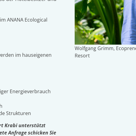
 im ANANA Ecological
Wolfgang Grimm, Ecoprene
werden im hauseigenen
Resort
iger Energieverbrauch
h
de Strukturen
t Krabi unterstützt
ete Anfrage schicken Sie