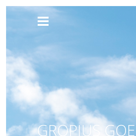
ABOUT
SERVICES
CLIENTS
BLOG
CONTACT
SHOP
GROPIUS GOE