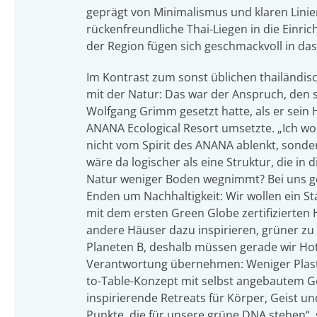
geprägt von Minimalismus und klaren Linie
rückenfreundliche Thai-Liegen in die Einric
der Region fügen sich geschmackvoll in da
Im Kontrast zum sonst üblichen thailändis
mit der Natur: Das war der Anspruch, den s
Wolfgang Grimm gesetzt hatte, als er sein
ANANA Ecological Resort umsetzte. „Ich wo
nicht vom Spirit des ANANA ablenkt, sonder
wäre da logischer als eine Struktur, die in
Natur weniger Boden wegnimmt? Bei uns ge
Enden um Nachhaltigkeit: Wir wollen ein St
mit dem ersten Green Globe zertifizierten 
andere Häuser dazu inspirieren, grüner zu 
Planeten B, deshalb müssen gerade wir Hote
Verantwortung übernehmen: Weniger Plasti
to-Table-Konzept mit selbst angebautem 
inspirierende Retreats für Körper, Geist un
Punkte, die für unsere grüne DNA stehen“, 