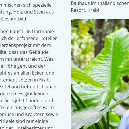
Bauhaus im thailändischen 
n mischen sich spezielle
Resort, Krabi
htung, Holz und Stein aus
s Gesamtbild.
chen Baustil, in Harmonie
ich der erfahrene Hotelier
 Herzensprojekt mit dem
llte, dass das Gebäude
n ihn unterstreicht. Was
 die Höhe geht und der
ht es an allen Ecken und
atement setzen in Krabi
Hotel und hoffentlich auch
denken. Es gibt keinen
lliers jetzt handeln und
k, ein ausgereiftes Farm-
Gemüse und Kräutern sowie
d Seele sind nur einige
so der Hotelbesitzer und